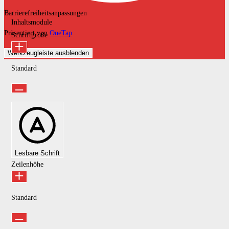
Barrierefreiheitsanpassungen
Inhaltsmodule
Präsentiert von
OneTap
Schriftgröße
Werkzeugleiste ausblenden
Standard
Lesbare Schrift
Zeilenhöhe
Standard