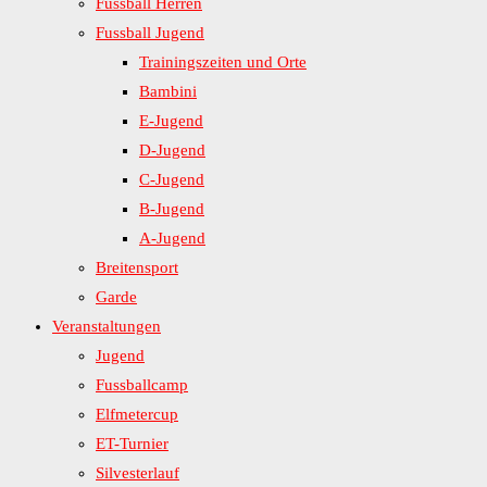
Fussball Herren
Fussball Jugend
Trainingszeiten und Orte
Bambini
E-Jugend
D-Jugend
C-Jugend
B-Jugend
A-Jugend
Breitensport
Garde
Veranstaltungen
Jugend
Fussballcamp
Elfmetercup
ET-Turnier
Silvesterlauf