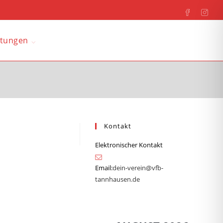
ltungen
Kontakt
Elektronischer Kontakt
Email:
dein-verein@vfb-
tannhausen.de
Opens
in
your
application